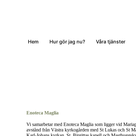
Hem
Hur gör jag nu?
Våra tjänster
Enoteca Maglia
Vi samarbetar med Enoteca Maglia som ligger vid Maria
avstånd från Västra kyrkogården med St Lukas och St Ma
Karl-Johans kyrkan, St. Birgittas kapell och Masthuggsk